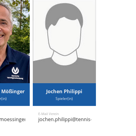
 Mößinger
Jochen Philippi
r(in)
Spieler(in)
E-Mail Verein
tett.de
moessinger@tennis-althengstett.de
jochen.philippi@tennis-althengstett.de