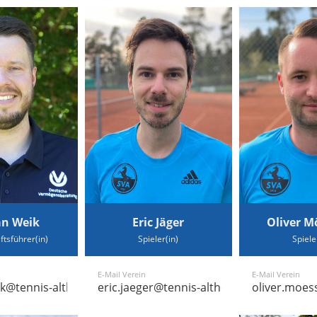
n Weik
Eric Jäger
Oliver M
tsführer(in)
Spieler(in)
Spiele
E-Mail Verein
E-Mail Verein
k@tennis-althengstett.de
eric.jaeger@tennis-althengstett.de
oliver.moes