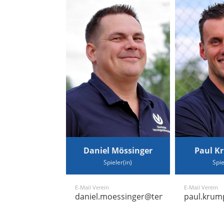
Daniel Mössinger
Paul K
Spieler(in)
Spie
E-Mail Verein
E-Mail Verein
daniel.moessinger@tennis-althengstett
paul.krum