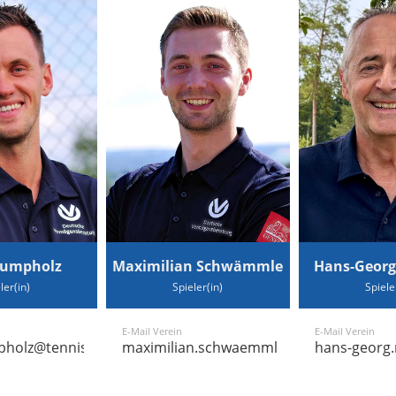
rumpholz
Maximilian Schwämmle
Hans-Georg
ler(in)
Spieler(in)
Spiele
E-Mail Verein
E-Mail Verein
.de
pholz@tennis-althengstett.de
maximilian.schwaemmle@tennis-althengs
hans-georg.