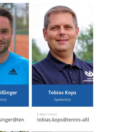
ößinger
Tobias Kops
r(in)
Spieler(in)
E-Mail Verein
singer@tennis-althengstett.de
tobias.kops@tennis-althengstett.de