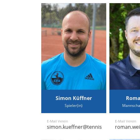
Simon Küffner
Roma
Spieler(in)
Mannschaf
E-Mail Verein
E-Mail Verein
simon.kueffner@tennis-althengstett.de
roman.wei